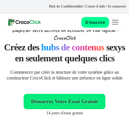
Hub de Confidentialité
|
Centre d'aide
|
Se connecter
Ouvrir le
S’inscrire
Simplifier votre activité en utilisant un seul logiciel :
CrocoClick
S’inscrire
Créez des
hubs de contenus
sexys
en seulement quelques clics
Commencez par créer la structure de votre système grâce au
constructeur CrocoClick et bâtissez une présence en ligne solide
Démarrez Votre Essai Gratuit
14 jours d'essai gratuit