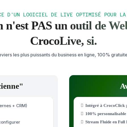
CE D'UN LOGICIEL DE LIVE OPTIMISÉ POUR LA
 n'est
PAS
un outil de We
CrocoLive, si.
leviers les plus puissants du business en ligne, 100% gratui
cienne"
Av
xternes + CRM)
Intégré à CrocoClick
p
100% personnalisabl
configurer
Stream Fluide en Ful