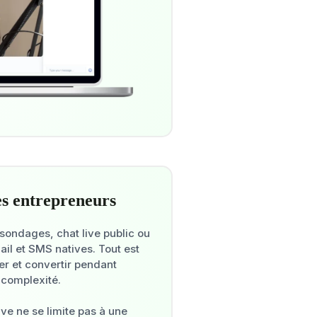
es entrepreneurs
 sondages, chat live public ou
ail et SMS natives. Tout est
r et convertir pendant
 complexité.
live ne se limite pas à une