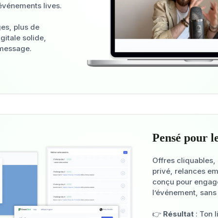
 événements lives.
es, plus de
itale solide,
 message.
Pensé pour l
Offres cliquables,
privé, relances em
conçu pour engage
l’événement, sans
👉
Résultat
: Ton 