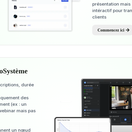
présentation mais
intéractif pour tr
clients
Commencez ici
coSystème
scriptions, durée
iquement des
ent (ex : un
webinar mais pas
ennent un nœud