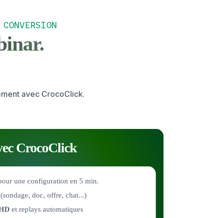
 CONVERSION
binar.
tement avec CrocoClick.
ec CrocoClick
our une configuration en 5 min.
e
(sondage, doc, offre, chat...)
l HD
et replays automatiques