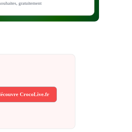
souhaites, gratuitement
découvre CrocoLive.fr