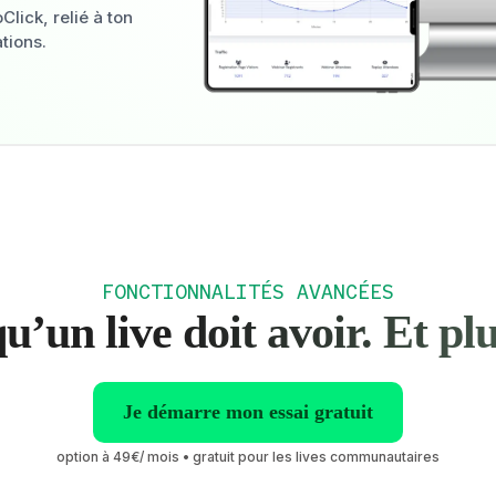
lick, relié à ton
tions.
FONCTIONNALITÉS AVANCÉES
u’un live doit avoir. Et pl
Je démarre mon essai gratuit
option à 49€/ mois • gratuit pour les lives communautaires