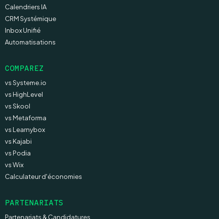
Calendriers IA
CRM Systémique
Inbox Unifié
Automatisations
COMPAREZ
vs Systeme.io
vs HighLevel
vs Skool
vs Metaforma
vs Learnybox
vs Kajabi
vs Podia
vs Wix
Calculateur d'économies
PARTENARIATS
Partenariats & Candidatures