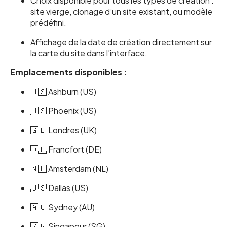
Choix disponible pour tous les types de création :
site vierge, clonage d’un site existant, ou modèle
prédéfini.
Affichage de la date de création directement sur
la carte du site dans l’interface.
Emplacements disponibles :
🇺🇸 Ashburn (US)
🇺🇸 Phoenix (US)
🇬🇧 Londres (UK)
🇩🇪 Francfort (DE)
🇳🇱 Amsterdam (NL)
🇺🇸 Dallas (US)
🇦🇺 Sydney (AU)
🇸🇬 Singapour (SG)