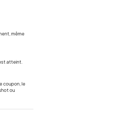
iement, même
est atteint.
de coupon, le
shot ou