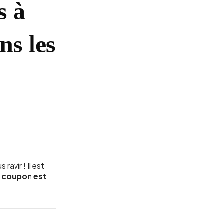
s à
ns les
ravir ! Il est
n coupon est