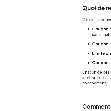
Quoi de ne
Voici les 4 nou
Coupon a
sans finali
Coupon ut
Limite d’
Coupon e
Chacun de ces 
montant de la c
abonnement)…
Comment ç