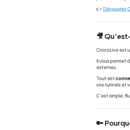
👉
Découvrez Cr
🎥 Qu’est
CrocoLive est 
Il vous permet d
externes.
Tout est
conne
vos tunnels et 
C’est simple, f
🔑 Pourqu