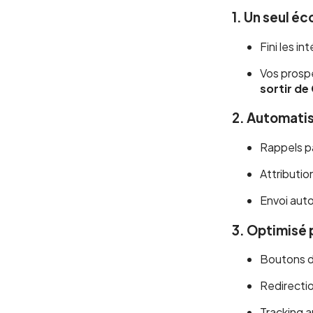
1.
Un seul éc
Fini les i
Vos prospe
sortir de
2.
Automatis
Rappels pa
Attribution
Envoi auto
3.
Optimisé 
Boutons d’
Redirecti
Tracking a