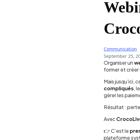
Webin
Croc
Communication
September 25, 2
Organiser un
we
former et crée
Mais jusqu’ici, ce
compliqués
, 
gérer les paieme
Résultat : pert
Avec
CrocoLiv
👉 C’est le
pre
plateforme sys