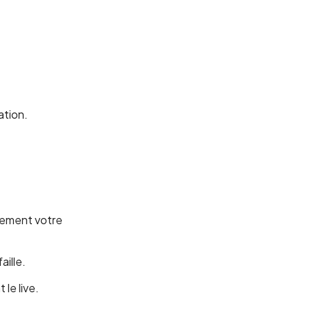
ation.
uement votre
aille.
le live.