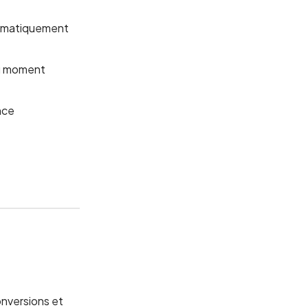
utomatiquement
au moment
nce
nversions et