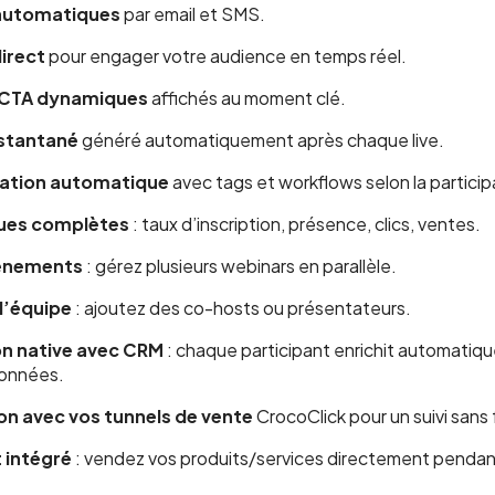
automatiques
par email et SMS.
irect
pour engager votre audience en temps réel.
 CTA dynamiques
affichés au moment clé.
nstantané
généré automatiquement après chaque live.
ation automatique
avec tags et workflows selon la particip
ques complètes
: taux d’inscription, présence, clics, ventes.
énements
: gérez plusieurs webinars en parallèle.
d’équipe
: ajoutez des co-hosts ou présentateurs.
n native avec CRM
: chaque participant enrichit automatiq
onnées.
on avec vos tunnels de vente
CrocoClick pour un suivi sans f
 intégré
: vendez vos produits/services directement pendant 