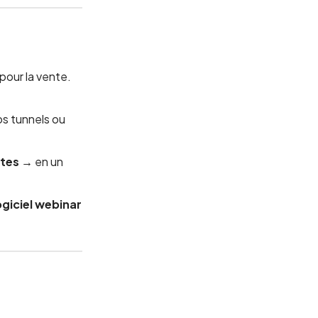
 pour la vente.
vos tunnels ou
ntes
→ en un
ogiciel webinar