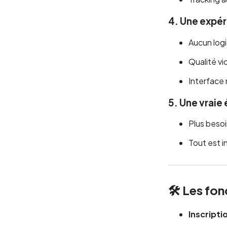
4.
Une expér
Aucun logic
Qualité vi
Interface 
5.
Une vraie
Plus besoi
Tout est 
🛠️ Les fo
Inscriptio