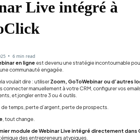
ar Live intégré à
oClick
•
025
6 min read
binar en ligne
est devenu une stratégie incontournable pou
r une communauté engagée.
la voulait dire : utiliser
Zoom, GoToWebinar ou d’autres log
les connecter manuellement à votre CRM, configurer vos emails
nts, et jongler entre 3 ou 4 outils.
e de temps, perte d’argent, perte de prospects.
e
, tout change.
mier module de Webinar Live intégré directement dans
témique des entrepreneurs atypiques.