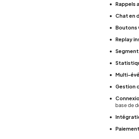
Rappels 
Chat en d
Boutons
Replay i
Segment
Statisti
Multi-év
Gestion 
Connexio
base de d
Intégrati
Paiement