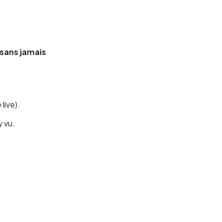
sans jamais
live).
y vu.