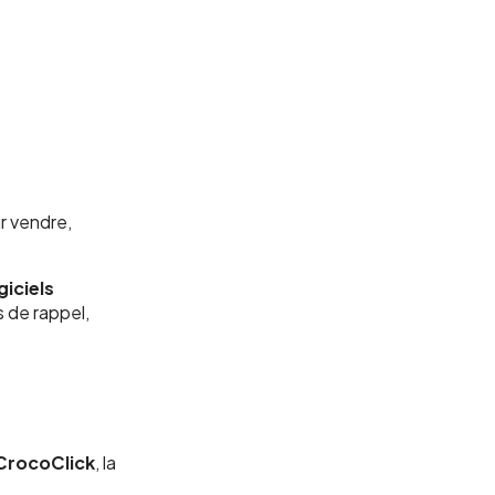
r vendre,
iciels
 de rappel,
 CrocoClick
, la