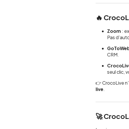
🔥 CrocoL
Zoom
: e
Pas d’aut
GoToWeb
CRM.
CrocoLiv
seul clic, 
👉 CrocoLive n’
live
.
🚀 CrocoLi