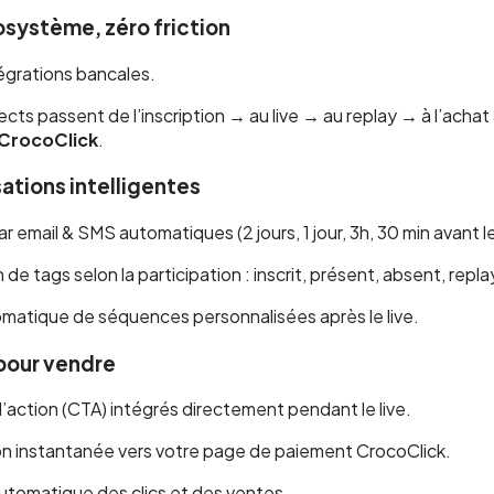
osystème, zéro friction
ntégrations bancales.
cts passent de l’inscription → au live → au replay → à l’achat
 CrocoClick
.
ations intelligentes
r email & SMS automatiques (2 jours, 1 jour, 3h, 30 min avant le 
 de tags selon la participation : inscrit, présent, absent, repla
matique de séquences personnalisées après le live.
pour vendre
action (CTA) intégrés directement pendant le live.
on instantanée vers votre page de paiement CrocoClick.
utomatique des clics et des ventes.