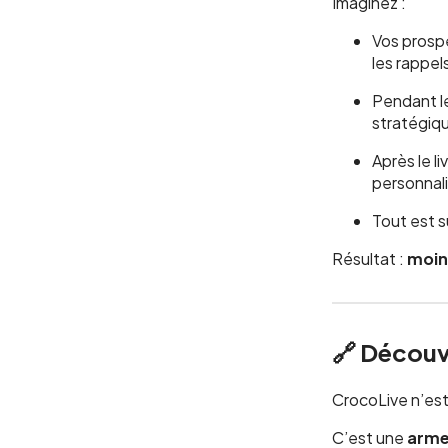
Imaginez :
Vos prosp
les rappel
Pendant l
stratégiq
Après le l
personnal
Tout est s
Résultat :
moins
🔗 Découv
CrocoLive n’est
C’est une
arme